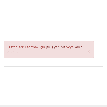
Lütfen soru sormak için
giriş yapınız
veya
kayıt
Close
×
olunuz
.