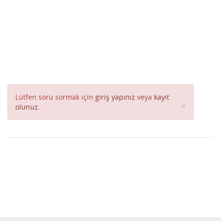
Lütfen soru sormak için
giriş yapınız
veya
kayıt
Close
×
olunuz
.