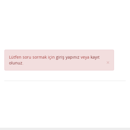
Lütfen soru sormak için
giriş yapınız
veya
kayıt
Close
×
olunuz
.