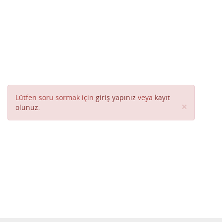
Lütfen soru sormak için
giriş yapınız
veya
kayıt
Close
×
olunuz
.