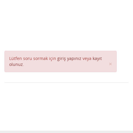
Lütfen soru sormak için
giriş yapınız
veya
kayıt
Close
×
olunuz
.