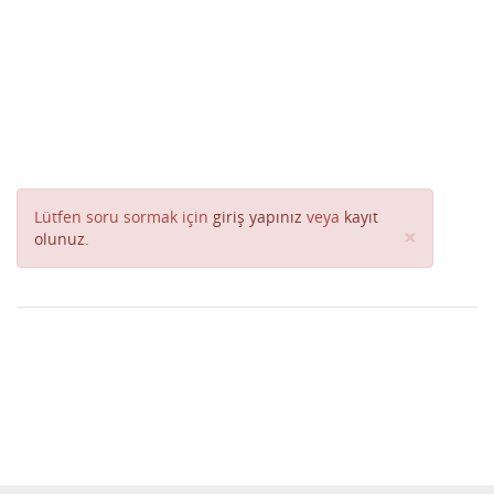
Lütfen soru sormak için
giriş yapınız
veya
kayıt
Close
×
olunuz
.