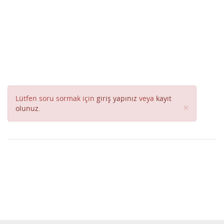
Lütfen soru sormak için
giriş yapınız
veya
kayıt
Close
×
olunuz
.