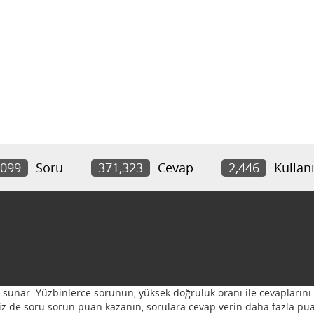
,099
Soru
371,323
Cevap
2,446
Kullanı
ı sunar. Yüzbinlerce sorunun, yüksek doğruluk oranı ile cevaplarını 
 Siz de soru sorun puan kazanın, sorulara cevap verin daha fazla pua