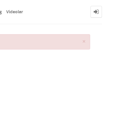
g
Videolar
Close
×