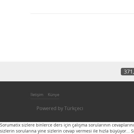
371
İletişim
Künye
Powered by
Türkçeci
Sorumatix sizlere binlerce ders için çalışma sorularının cevapların
sizlerin sorularına yine sizlerin cevap vermesi ile hızla büyüyor...