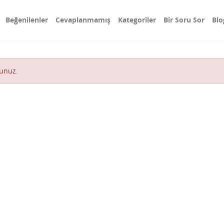
Beğenilenler
Cevaplanmamış
Kategoriler
Bir Soru Sor
Blo
lunuz
.