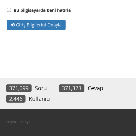
Bu bilgisayarda beni hatırla
Giriş Bilgilerini Onayla
371,099
Soru
371,323
Cevap
2,446
Kullanıcı
İletişim
Künye