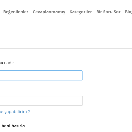
Beğenilenler
Cevaplanmamış
Kategoriler
Bir Soru Sor
Blo
ıcı adı:
e yapabilirim ?
 beni hatırla