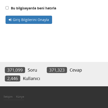
Bu bilgisayarda beni hatırla
Giriş Bilgilerini Onayla
371,099
Soru
371,323
Cevap
2,446
Kullanıcı
İletişim
Künye