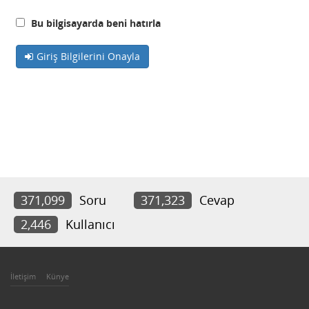
Bu bilgisayarda beni hatırla
Giriş Bilgilerini Onayla
371,099
Soru
371,323
Cevap
2,446
Kullanıcı
İletişim
Künye