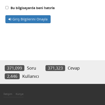
Bu bilgisayarda beni hatırla
Giriş Bilgilerini Onayla
371,099
Soru
371,323
Cevap
2,446
Kullanıcı
İletişim
Künye