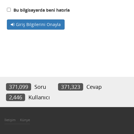
Bu bilgisayarda beni hatırla
Giriş Bilgilerini Onayla
371,099
Soru
371,323
Cevap
2,446
Kullanıcı
İletişim
Künye