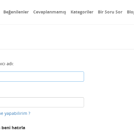
Beğenilenler
Cevaplanmamış
Kategoriler
Bir Soru Sor
Blo
ıcı adı:
e yapabilirim ?
 beni hatırla