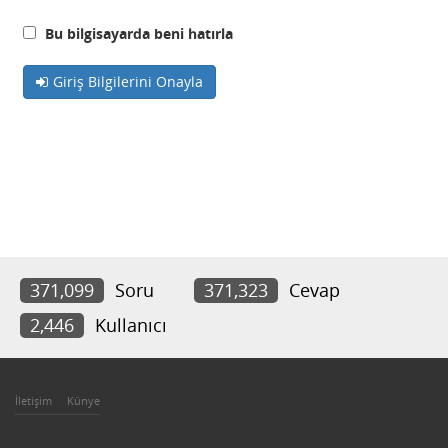
Bu bilgisayarda beni hatırla
Giriş Bilgilerini Onayla
371,099
Soru
371,323
Cevap
2,446
Kullanıcı
İletişim
Künye