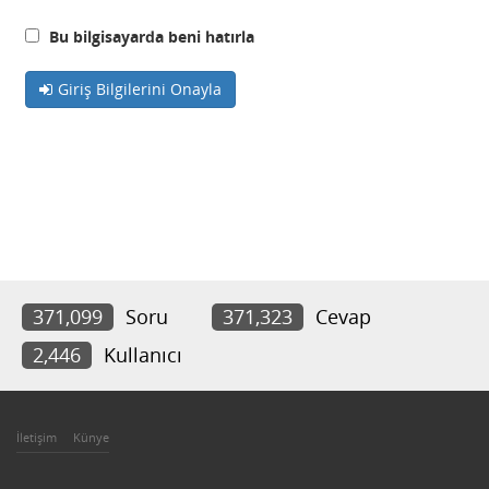
Bu bilgisayarda beni hatırla
Giriş Bilgilerini Onayla
371,099
Soru
371,323
Cevap
2,446
Kullanıcı
İletişim
Künye