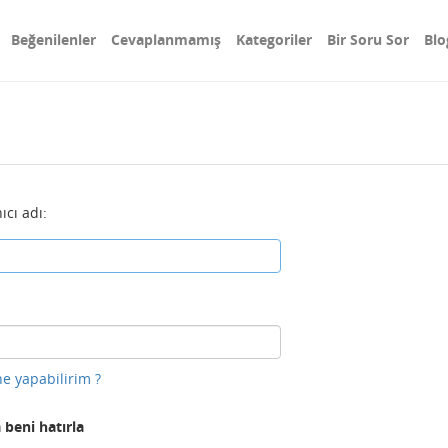
Beğenilenler
Cevaplanmamış
Kategoriler
Bir Soru Sor
Blo
ıcı adı:
e yapabilirim ?
 beni hatırla