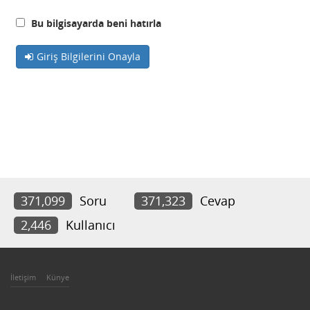
Bu bilgisayarda beni hatırla
Giriş Bilgilerini Onayla
371,099
Soru
371,323
Cevap
2,446
Kullanıcı
İletişim
Künye