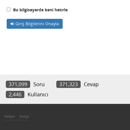
Bu bilgisayarda beni hatırla
Giriş Bilgilerini Onayla
371,099
Soru
371,323
Cevap
2,446
Kullanıcı
İletişim
Künye