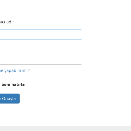
ıcı adı:
e yapabilirim ?
 beni hatırla
ni Onayla