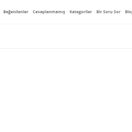
Beğenilenler
Cevaplanmamış
Kategoriler
Bir Soru Sor
Blo