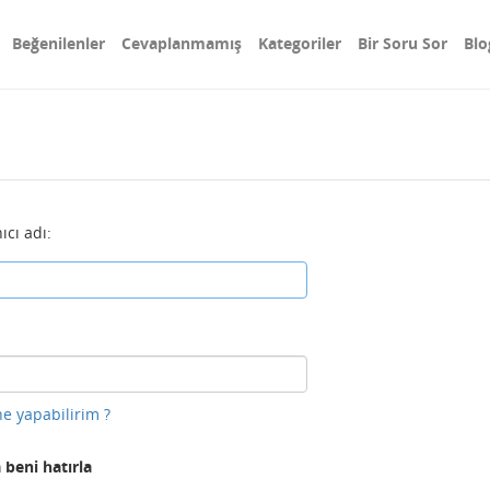
Beğenilenler
Cevaplanmamış
Kategoriler
Bir Soru Sor
Blo
ıcı adı:
e yapabilirim ?
 beni hatırla