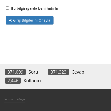
Bu bilgisayarda beni hatırla
Giriş Bilgilerini Onayla
371,099
Soru
371,323
Cevap
2,446
Kullanıcı
İletişim
Künye