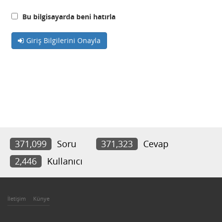
Bu bilgisayarda beni hatırla
Giriş Bilgilerini Onayla
371,099
Soru
371,323
Cevap
2,446
Kullanıcı
İletişim
Künye