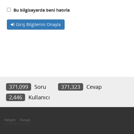
Bu bilgisayarda beni hatırla
Giriş Bilgilerini Onayla
371,099
Soru
371,323
Cevap
2,446
Kullanıcı
İletişim
Künye