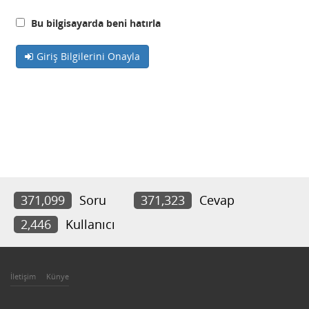
Bu bilgisayarda beni hatırla
Giriş Bilgilerini Onayla
371,099
Soru
371,323
Cevap
2,446
Kullanıcı
İletişim
Künye