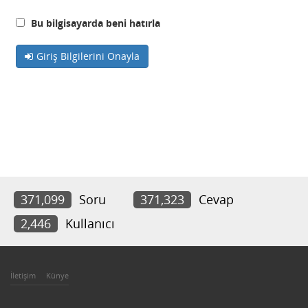
Bu bilgisayarda beni hatırla
Giriş Bilgilerini Onayla
371,099
Soru
371,323
Cevap
2,446
Kullanıcı
İletişim
Künye