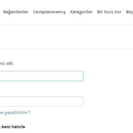
Beğenilenler
Cevaplanmamış
Kategoriler
Bir Soru Sor
Blo
ıcı adı:
e yapabilirim ?
 beni hatırla