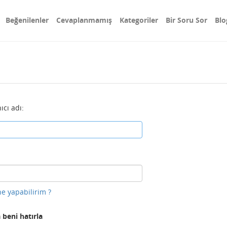
Beğenilenler
Cevaplanmamış
Kategoriler
Bir Soru Sor
Blo
ıcı adı:
e yapabilirim ?
 beni hatırla