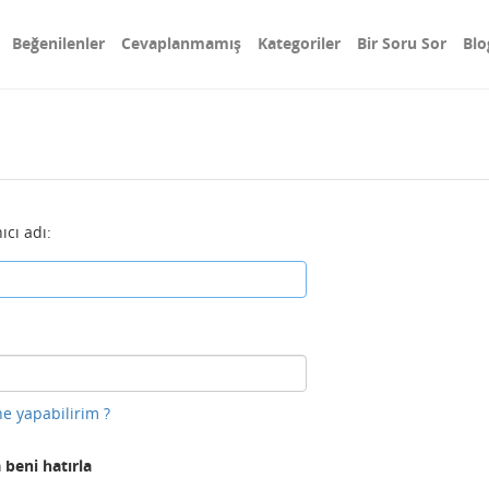
Beğenilenler
Cevaplanmamış
Kategoriler
Bir Soru Sor
Blo
ıcı adı:
e yapabilirim ?
 beni hatırla