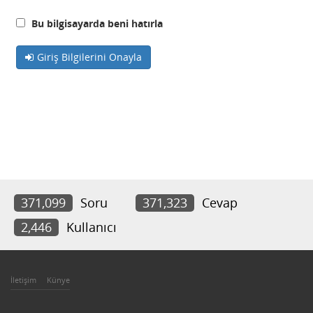
Bu bilgisayarda beni hatırla
Giriş Bilgilerini Onayla
371,099
Soru
371,323
Cevap
2,446
Kullanıcı
İletişim
Künye