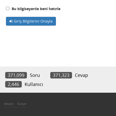
Bu bilgisayarda beni hatırla
Giriş Bilgilerini Onayla
371,099
Soru
371,323
Cevap
2,446
Kullanıcı
İletişim
Künye