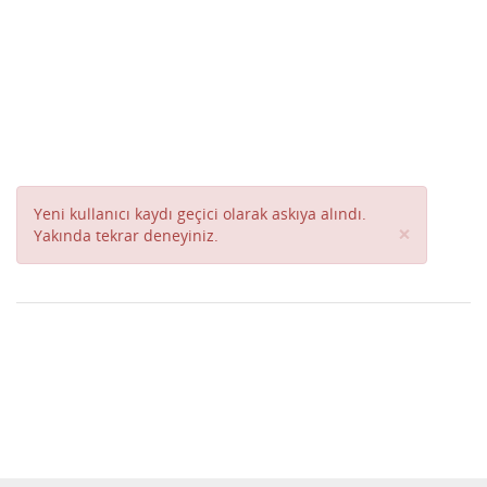
Yeni kullanıcı kaydı geçici olarak askıya alındı.
Close
×
Yakında tekrar deneyiniz.