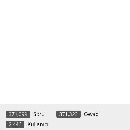
371,099
Soru
371,323
Cevap
2,446
Kullanıcı