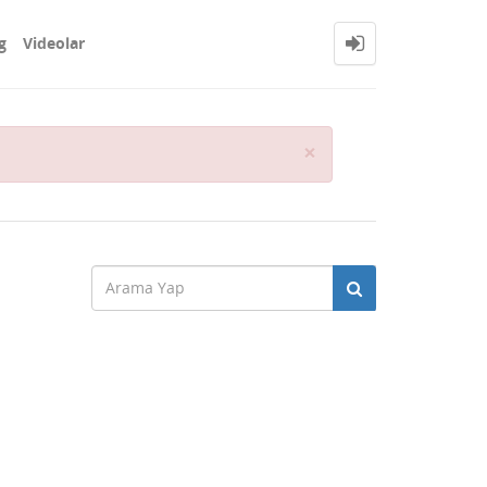
g
Videolar
Close
×