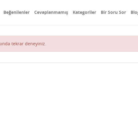
Beğenilenler
Cevaplanmamış
Kategoriler
Bir Soru Sor
Blo
akında tekrar deneyiniz.