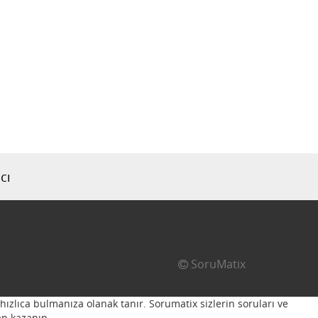
cı
SoruMatix
hızlıca bulmanıza olanak tanır. Sorumatix sizlerin soruları ve
n kazanın...