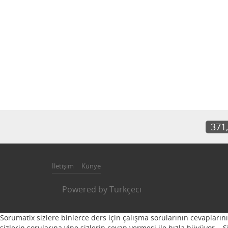
371
İletişim
Künye
Powered by
Türkçeci
Sorumatix sizlere binlerce ders için çalışma sorularının cevapların
sizlerin sorularına yine sizlerin cevap vermesi ile hızla büyüyor...