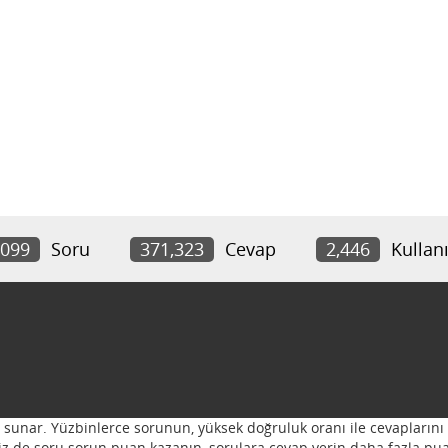
,099
Soru
371,323
Cevap
2,446
Kullanı
ı sunar. Yüzbinlerce sorunun, yüksek doğruluk oranı ile cevaplarını 
 Siz de soru sorun puan kazanın, sorulara cevap verin daha fazla pua