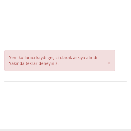
Yeni kullanıcı kaydı geçici olarak askıya alındı.
Close
×
Yakında tekrar deneyiniz.