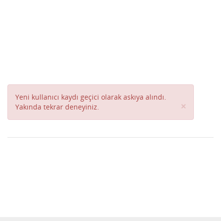
Yeni kullanıcı kaydı geçici olarak askıya alındı.
Close
×
Yakında tekrar deneyiniz.