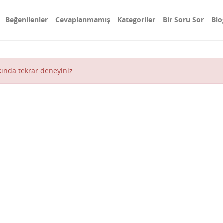
Beğenilenler
Cevaplanmamış
Kategoriler
Bir Soru Sor
Blo
akında tekrar deneyiniz.