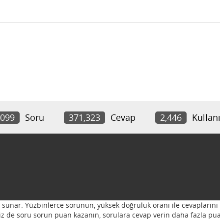
,099
Soru
371,323
Cevap
2,446
Kullanı
ı sunar. Yüzbinlerce sorunun, yüksek doğruluk oranı ile cevaplarını 
 Siz de soru sorun puan kazanın, sorulara cevap verin daha fazla pua