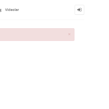
g
Videolar
Close
×