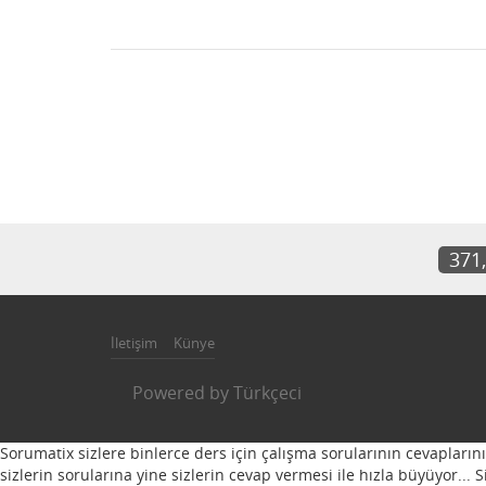
371
İletişim
Künye
Powered by
Türkçeci
Sorumatix sizlere binlerce ders için çalışma sorularının cevapların
sizlerin sorularına yine sizlerin cevap vermesi ile hızla büyüyor...