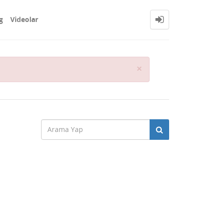
g
Videolar
Close
×