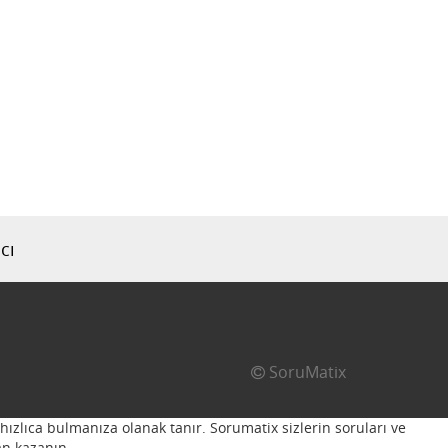
cı
SoruMatix
hızlıca bulmanıza olanak tanır. Sorumatix sizlerin soruları ve
n kazanın...