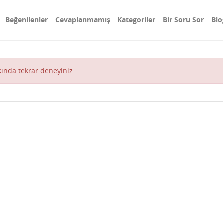
Beğenilenler
Cevaplanmamış
Kategoriler
Bir Soru Sor
Blo
akında tekrar deneyiniz.