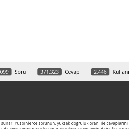
,099
Soru
371,323
Cevap
2,446
Kullanı
ı sunar. Yüzbinlerce sorunun, yüksek doğruluk oranı ile cevaplarını 
 Siz de soru sorun puan kazanın, sorulara cevap verin daha fazla pua