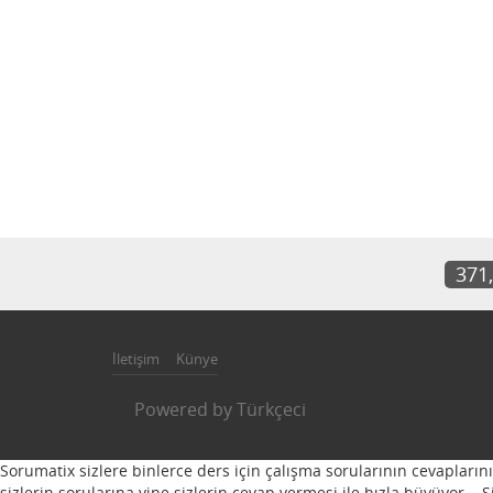
371
İletişim
Künye
Powered by
Türkçeci
Sorumatix sizlere binlerce ders için çalışma sorularının cevapların
sizlerin sorularına yine sizlerin cevap vermesi ile hızla büyüyor...