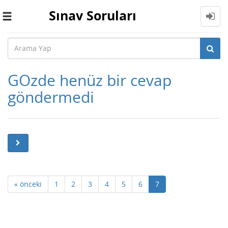
Sınav Soruları
Toggle
navigation
GOzde henüz bir cevap
göndermedi
« önceki
1
2
3
4
5
6
7