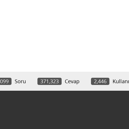
,099
Soru
371,323
Cevap
2,446
Kullanı