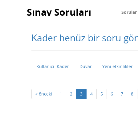
Sınav Soruları
Sorular
Kader henüz bir soru g
Kullanıcı: Kader
Duvar
Yeni etkinlikler
« önceki
1
2
3
4
5
6
7
8