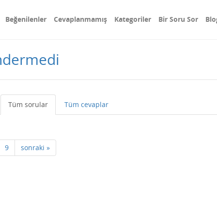
Beğenilenler
Cevaplanmamış
Kategoriler
Bir Soru Sor
Blo
öndermedi
Tüm sorular
Tüm cevaplar
9
sonraki »