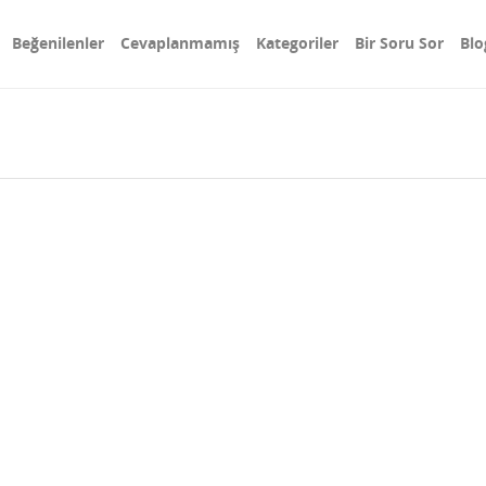
Beğenilenler
Cevaplanmamış
Kategoriler
Bir Soru Sor
Blo