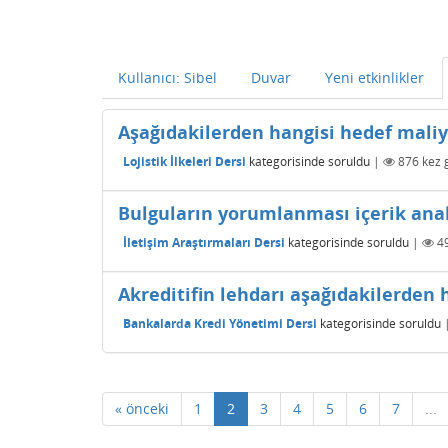
Kullanıcı: Sibel
Duvar
Yeni etkinlikler
Aşağıdakilerden hangisi hedef maliy
Lojistik İlkeleri Dersi
kategorisinde
soruldu
|
876
kez 
Bulguların yorumlanması içerik anal
İletişim Araştırmaları Dersi
kategorisinde
soruldu
|
4
Akreditifin lehdarı aşağıdakilerden 
Bankalarda Kredi Yönetimi Dersi
kategorisinde
soruldu
« önceki
1
2
3
4
5
6
7
...