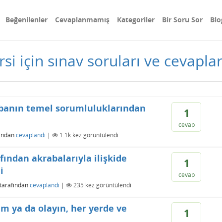
Beğenilenler
Cevaplanmamış
Kategoriler
Bir Soru Sor
Blo
ersi için sınav soruları ve cevaplar
abanın temel sorumluluklarından
1
cevap
ından
cevaplandı
|
1.1k
kez görüntülendi
ından akrabalarıyla ilişkide
1
i
cevap
tarafından
cevaplandı
|
235
kez görüntülendi
um ya da olayın, her yerde ve
1