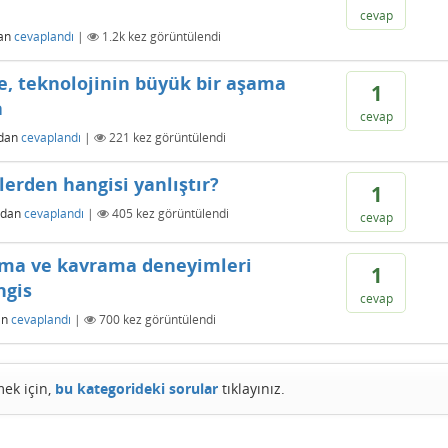
cevap
an
cevaplandı
|
1.2k
kez görüntülendi
e, teknolojinin büyük bir aşama
1
a
cevap
ndan
cevaplandı
|
221
kez görüntülendi
delerden hangisi yanlıştır?
1
ndan
cevaplandı
|
405
kez görüntülendi
cevap
ama ve kavrama deneyimleri
1
ngis
cevap
an
cevaplandı
|
700
kez görüntülendi
mek için,
bu kategorideki sorular
tıklayınız.