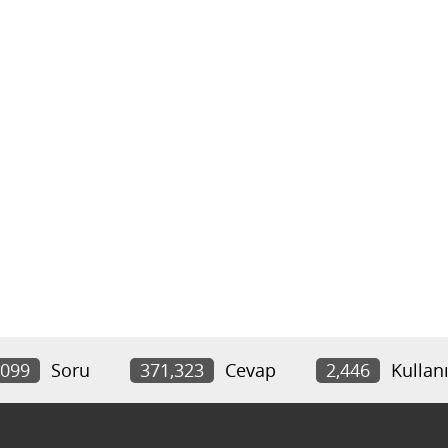
,099
Soru
371,323
Cevap
2,446
Kullanı