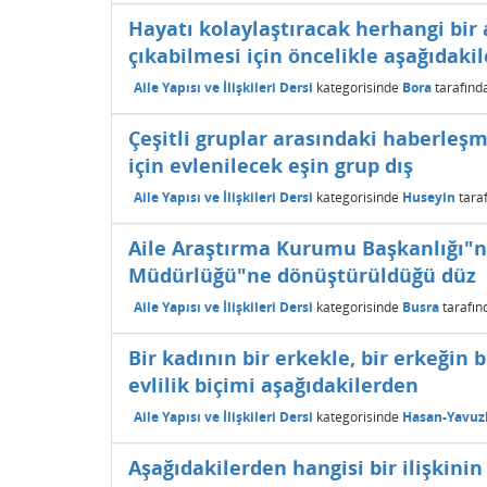
Hayatı kolaylaştıracak herhangi bir 
çıkabilmesi için öncelikle aşağıdakil
Aile Yapısı ve İlişkileri Dersi
kategorisinde
Bora
tarafınd
Çeşitli gruplar arasındaki haberleşm
için evlenilecek eşin grup dış
Aile Yapısı ve İlişkileri Dersi
kategorisinde
Huseyin
tara
Aile Araştırma Kurumu Başkanlığı"nı
Müdürlüğü"ne dönüştürüldüğü düz
Aile Yapısı ve İlişkileri Dersi
kategorisinde
Busra
tarafın
Bir kadının bir erkekle, bir erkeğin 
evlilik biçimi aşağıdakilerden
Aile Yapısı ve İlişkileri Dersi
kategorisinde
Hasan-Yavuz
Aşağıdakilerden hangisi bir ilişkini