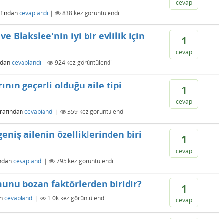
cevap
afından
cevaplandı
|
838
kez görüntülendi
e Blakslee'nin iyi bir evlilik için
1
cevap
ndan
cevaplandı
|
924
kez görüntülendi
nın geçerli olduğu aile tipi
1
cevap
arafından
cevaplandı
|
359
kez görüntülendi
eniş ailenin özelliklerinden biri
1
cevap
ından
cevaplandı
|
795
kez görüntülendi
munu bozan faktörlerden biridir?
1
an
cevaplandı
|
1.0k
kez görüntülendi
cevap