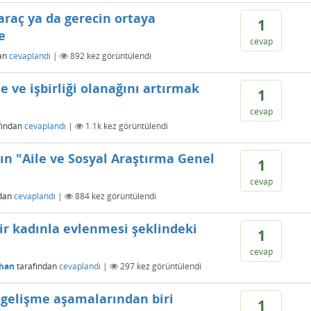
araç ya da gerecin ortaya
1
e
cevap
an
cevaplandı
|
892
kez görüntülendi
e ve işbirliği olanağını artırmak
1
cevap
fından
cevaplandı
|
1.1k
kez görüntülendi
n "Aile ve Sosyal Araştırma Genel
1
cevap
dan
cevaplandı
|
884
kez görüntülendi
bir kadınla evlenmesi şeklindeki
1
cevap
han
tarafından
cevaplandı
|
297
kez görüntülendi
n gelişme aşamalarından biri
1