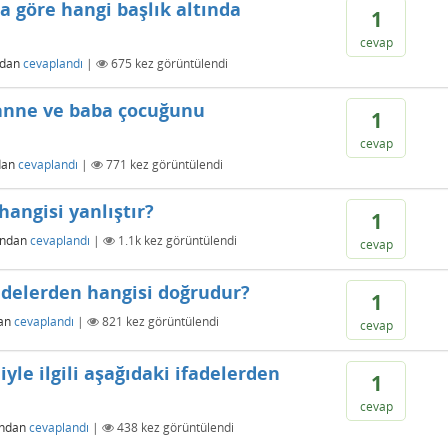
na göre hangi başlık altında
1
cevap
ndan
cevaplandı
|
675
kez görüntülendi
anne ve baba çocuğunu
1
cevap
dan
cevaplandı
|
771
kez görüntülendi
 hangisi yanlıştır?
1
ından
cevaplandı
|
1.1k
kez görüntülendi
cevap
 ifadelerden hangisi doğrudur?
1
an
cevaplandı
|
821
kez görüntülendi
cevap
iyle ilgili aşağıdaki ifadelerden
1
cevap
ından
cevaplandı
|
438
kez görüntülendi