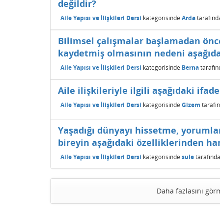
değildir?
Aile Yapısı ve İlişkileri Dersi
kategorisinde
Arda
tarafınd
Bilimsel çalışmalar başlamadan önc
kaydetmiş olmasının nedeni aşağıd
Aile Yapısı ve İlişkileri Dersi
kategorisinde
Berna
tarafı
Aile ilişkileriyle ilgili aşağıdaki ifa
Aile Yapısı ve İlişkileri Dersi
kategorisinde
Gizem
tarafı
Yaşadığı dünyayı hissetme, yoruml
bireyin aşağıdaki özelliklerinden ha
Aile Yapısı ve İlişkileri Dersi
kategorisinde
sule
tarafınd
Daha fazlasını gör