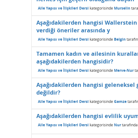
Aile Yapısı ve İlişkileri Dersi
kategorisinde
Murselin
tar
Aşağıdakilerden hangisi Wallerstein v
verdiği öneriler arasında y
Aile Yapısı ve İlişkileri Dersi
kategorisinde
Belgin
tarafı
Tamamen kadın ve ailesinin kuralları
aşağıdakilerden hangisidir?
Aile Yapısı ve İlişkileri Dersi
kategorisinde
Merve-Nur
t
Aşağıdakilerden hangisi geleneksel g
değildir?
Aile Yapısı ve İlişkileri Dersi
kategorisinde
Gamze
taraf
Aşağıdakilerden hangisi evlilik uyu
Aile Yapısı ve İlişkileri Dersi
kategorisinde
Nur
tarafınd