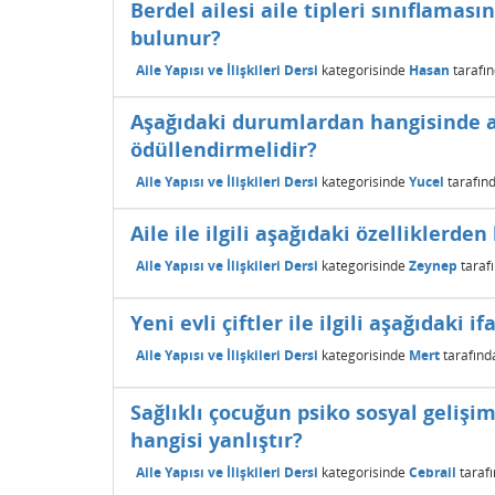
Berdel ailesi aile tipleri sınıflaması
bulunur?
Aile Yapısı ve İlişkileri Dersi
kategorisinde
Hasan
tarafı
Aşağıdaki durumlardan hangisinde 
ödüllendirmelidir?
Aile Yapısı ve İlişkileri Dersi
kategorisinde
Yucel
tarafın
Aile ile ilgili aşağıdaki özelliklerden
Aile Yapısı ve İlişkileri Dersi
kategorisinde
Zeynep
taraf
Yeni evli çiftler ile ilgili aşağıdaki
Aile Yapısı ve İlişkileri Dersi
kategorisinde
Mert
tarafınd
Sağlıklı çocuğun psiko sosyal gelişim
hangisi yanlıştır?
Aile Yapısı ve İlişkileri Dersi
kategorisinde
Cebrail
taraf