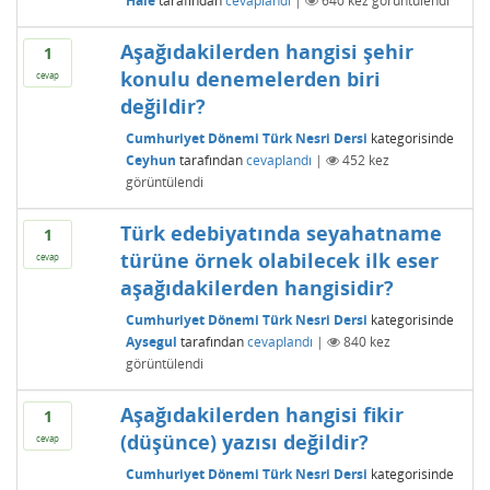
Hale
tarafından
cevaplandı
|
640
kez görüntülendi
Aşağıdakilerden hangisi şehir
1
konulu denemelerden biri
cevap
değildir?
Cumhuriyet Dönemi Türk Nesri Dersi
kategorisinde
Ceyhun
tarafından
cevaplandı
|
452
kez
görüntülendi
Türk edebiyatında seyahatname
1
türüne örnek olabilecek ilk eser
cevap
aşağıdakilerden hangisidir?
Cumhuriyet Dönemi Türk Nesri Dersi
kategorisinde
Aysegul
tarafından
cevaplandı
|
840
kez
görüntülendi
Aşağıdakilerden hangisi fikir
1
(düşünce) yazısı değildir?
cevap
Cumhuriyet Dönemi Türk Nesri Dersi
kategorisinde