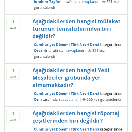
ibrahim-Tayfun
tarafından
cevaplandı
|
871
kez
görüntülendi
Aşağıdakilerden hangisi mülakat
1
türünün temsilcilerinden biri
cevap
değildir?
Cumhuriyet Dönemi Türk Nesri Dersi
kategorisinde
Cevahir
tarafından
cevaplandı
|
351
kez
görüntülendi
Aşağıdakilerden hangisi Yedi
1
Meşaleciler grubunda yer
cevap
almamaktadır?
Cumhuriyet Dönemi Türk Nesri Dersi
kategorisinde
Cem
tarafından
cevaplandı
|
666
kez görüntülendi
Aşağıdakilerden hangisi röportaj
1
çeşitlerinden biri değildir?
cevap
Cumhuriyet Dönemi Türk Nesri Dersi
kategorisinde