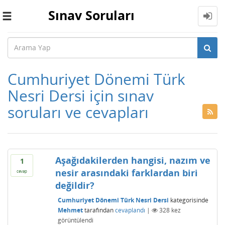
Sınav Soruları
Toggle
navigation
Cumhuriyet Dönemi Türk
Nesri Dersi için sınav
soruları ve cevapları
Aşağıdakilerden hangisi, nazım ve
1
nesir arasındaki farklardan biri
cevap
değildir?
Cumhuriyet Dönemi Türk Nesri Dersi
kategorisinde
Mehmet
tarafından
cevaplandı
|
328
kez
görüntülendi