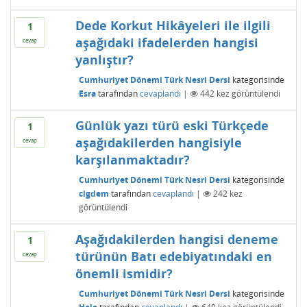
Dede Korkut Hikâyeleri ile ilgili
1
aşağıdaki ifadelerden hangisi
cevap
yanlıştır?
Cumhuriyet Dönemi Türk Nesri Dersi
kategorisinde
Esra
tarafından
cevaplandı
|
442
kez görüntülendi
Günlük yazı türü eski Türkçede
1
aşağıdakilerden hangisiyle
cevap
karşılanmaktadır?
Cumhuriyet Dönemi Türk Nesri Dersi
kategorisinde
cigdem
tarafından
cevaplandı
|
242
kez
görüntülendi
Aşağıdakilerden hangisi deneme
1
türünün Batı edebiyatındaki en
cevap
önemli ismidir?
Cumhuriyet Dönemi Türk Nesri Dersi
kategorisinde