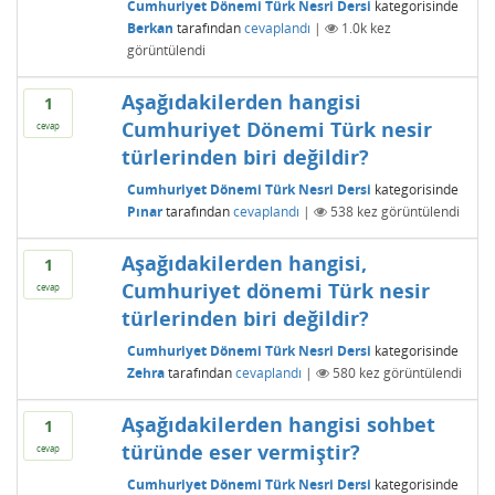
Cumhuriyet Dönemi Türk Nesri Dersi
kategorisinde
Berkan
tarafından
cevaplandı
|
1.0k
kez
görüntülendi
Aşağıdakilerden hangisi
1
Cumhuriyet Dönemi Türk nesir
cevap
türlerinden biri değildir?
Cumhuriyet Dönemi Türk Nesri Dersi
kategorisinde
Pınar
tarafından
cevaplandı
|
538
kez görüntülendi
Aşağıdakilerden hangisi,
1
Cumhuriyet dönemi Türk nesir
cevap
türlerinden biri değildir?
Cumhuriyet Dönemi Türk Nesri Dersi
kategorisinde
Zehra
tarafından
cevaplandı
|
580
kez görüntülendi
Aşağıdakilerden hangisi sohbet
1
türünde eser vermiştir?
cevap
Cumhuriyet Dönemi Türk Nesri Dersi
kategorisinde