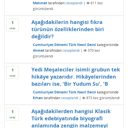
Mehmet
tarafından
cevaplandı
|
611
kez
görüntülendi
Aşağıdakilerin hangisi fıkra
1
türünün özelliklerinden biri
cevap
değildir?
Cumhuriyet Dönemi Türk Nesri Dersi
kategorisinde
Ahmet
tarafından
cevaplandı
|
370
kez
görüntülendi
Yedi Meşaleciler isimli grubun tek
1
hikâye yazarıdır. Hikâyelerinden
cevap
bazıları ise, 'Bir Yudum Su', 'B
Cumhuriyet Dönemi Türk Nesri Dersi
kategorisinde
Erhan
tarafından
cevaplandı
|
873
kez görüntülendi
Aşağıdakilerden hangisi Klasik
1
Türk edebiyatında biyografi
cevap
anlamında zengin malzemeyi