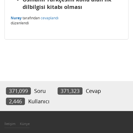
dilbilgisi kitabı olması
Nuray
tarafından
cevaplandı
düzenlendi
371,099
Soru
371,323
Cevap
2,446
Kullanıcı
İletişim
Künye