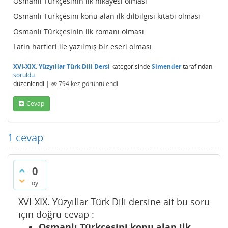
Osmanlı Türkçesinin ilk hikâyesi olması
Osmanlı Türkçesini konu alan ilk dilbilgisi kitabı olması
Osmanlı Türkçesinin ilk romanı olması
Latin harfleri ile yazılmış bir eseri olması
XVI-XIX. Yüzyıllar Türk Dili Dersi
kategorisinde
Simender
tarafından
soruldu
düzenlendi
|
794
kez görüntülendi
Cevap
1
cevap
0
oy
XVI-XIX. Yüzyıllar Türk Dili dersine ait bu soru
için doğru cevap :
Osmanlı Türkçesini konu alan ilk