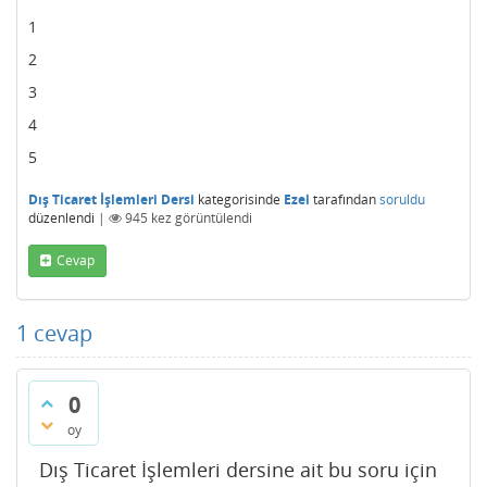
1
2
3
4
5
Dış Ticaret İşlemleri Dersi
kategorisinde
Ezel
tarafından
soruldu
düzenlendi
|
945
kez görüntülendi
Cevap
1
cevap
0
oy
Dış Ticaret İşlemleri dersine ait bu soru için