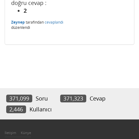
doğru cevap :
2
Zeynep
tarafından
cevaplandı
düzenlendi
371,099
Soru
371,323
Cevap
2,446
Kullanıcı
İletişim
Künye