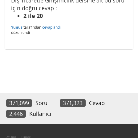
Dış Ticarette Girişimcilik dersine ait bu soru
için doğru cevap :
2 ile 20
Yunus
tarafından
cevaplandı
düzenlendi
371,099
Soru
371,323
Cevap
2,446
Kullanıcı
İletişim
Künye