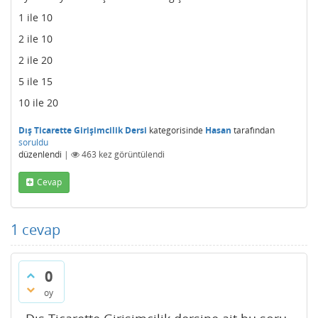
1 ile 10
2 ile 10
2 ile 20
5 ile 15
10 ile 20
Dış Ticarette Girişimcilik Dersi
kategorisinde
Hasan
tarafından
soruldu
düzenlendi
|
463
kez görüntülendi
Cevap
1
cevap
0
oy