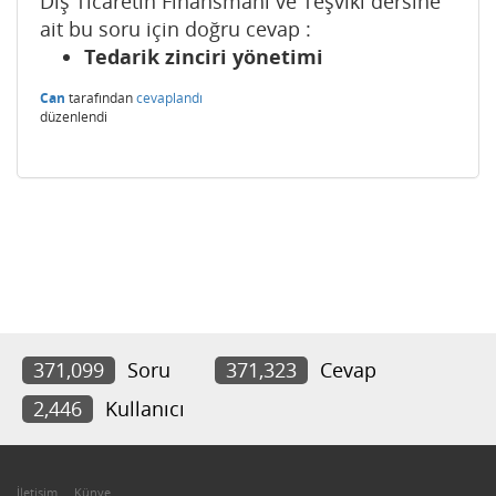
Dış Ticaretin Finansmanı ve Teşviki dersine
ait bu soru için doğru cevap :
Tedarik zinciri yönetimi
Can
tarafından
cevaplandı
düzenlendi
371,099
Soru
371,323
Cevap
2,446
Kullanıcı
İletişim
Künye