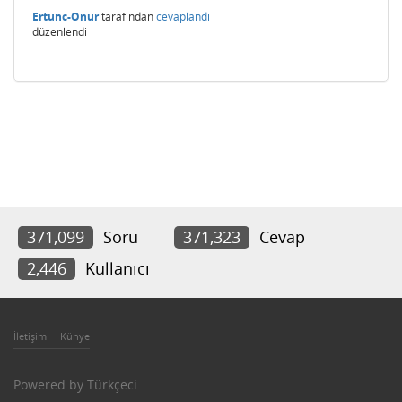
Ertunc-Onur
tarafından
cevaplandı
düzenlendi
371,099
Soru
371,323
Cevap
2,446
Kullanıcı
İletişim
Künye
Powered by
Türkçeci