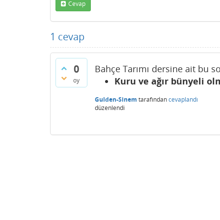
Cevap
1
cevap
0
Bahçe Tarımı dersine ait bu so
Kuru ve ağır bünyeli olm
oy
Gulden-Sinem
tarafından
cevaplandı
düzenlendi