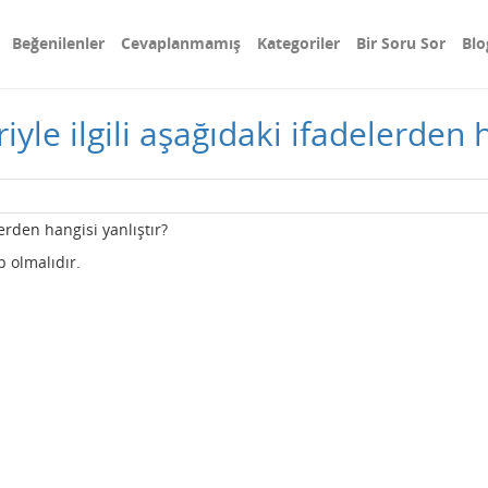
Beğenilenler
Cevaplanmamış
Kategoriler
Bir Soru Sor
Blo
iyle ilgili aşağıdaki ifadelerden h
lerden hangisi yanlıştır?
p olmalıdır.