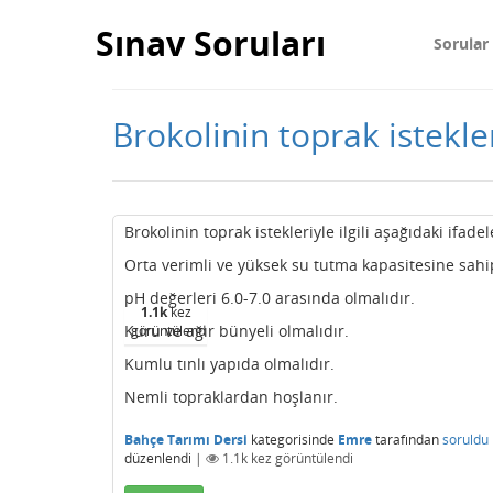
Sınav Soruları
Sorular
Brokolinin toprak istekler
Brokolinin toprak istekleriyle ilgili aşağıdaki ifade
Orta verimli ve yüksek su tutma kapasitesine sahi
pH değerleri 6.0-7.0 arasında olmalıdır.
1.1k
kez
Kuru ve ağır bünyeli olmalıdır.
görüntülendi
Kumlu tınlı yapıda olmalıdır.
Nemli topraklardan hoşlanır.
Bahçe Tarımı Dersi
kategorisinde
Emre
tarafından
soruldu
düzenlendi
|
1.1k
kez görüntülendi